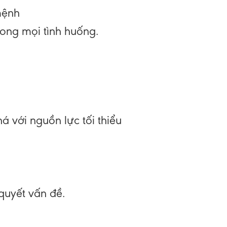
mệnh
rong mọi tình huống.
há với nguồn lực tối thiểu
uyết vấn đề.