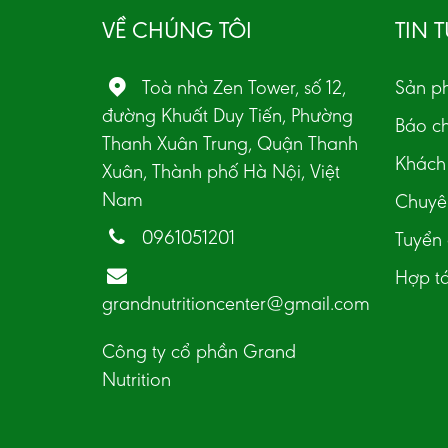
VỀ CHÚNG TÔI
TIN 
Toà nhà Zen Tower, số 12,
Sản p
đường Khuất Duy Tiến, Phường
Báo ch
Thanh Xuân Trung, Quận Thanh
Khách 
Xuân, Thành phố Hà Nội, Việt
Nam
Chuyên
0961051201
Tuyển
Hợp t
grandnutritioncenter@gmail.com
Công ty cổ phần Grand
Nutrition