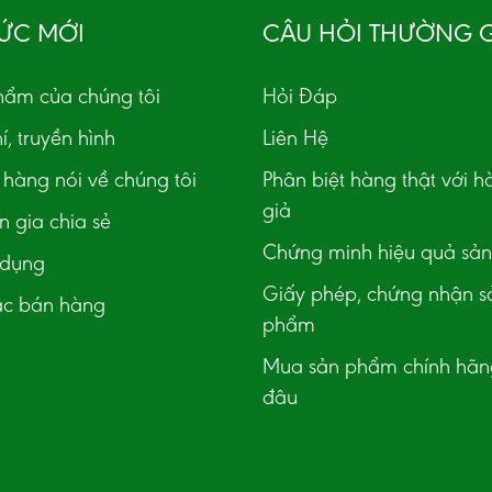
TỨC MỚI
CÂU HỎI THƯỜNG 
hẩm của chúng tôi
Hỏi Đáp
í, truyền hình
Liên Hệ
hàng nói về chúng tôi
Phân biệt hàng thật với h
giả
 gia chia sẻ
Chứng minh hiệu quả sả
 dụng
Giấy phép, chứng nhận s
ác bán hàng
phẩm
Mua sản phẩm chính hãn
đâu