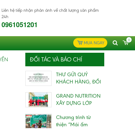
Liên hệ tiếp nhận phản ánh về chất lượng sản phẩm
24h
0961051201
0
MUA NGAY
ĐỐI TÁC VÀ BÁO CHÍ
YẾN
THƯ GỬI QUÝ
KHÁCH HÀNG, ĐỐI
TÁC VỀ VẤN ĐỀ
GRAND NUTRITION
LIÊN QUAN...
XÂY DỰNG LỚP
HỌC CHO TRẺ EM
Chương trình từ
VÙNG KHÓ
thiện “Mái ấm
KHĂN...
Grand Nutrition” –...