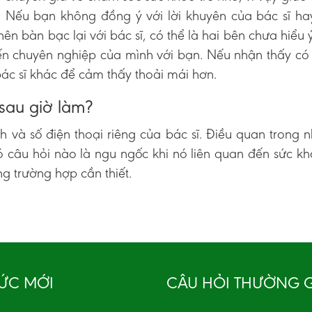
. Nếu bạn không đồng ý với lời khuyên của bác sĩ h
n bàn bạc lại với bác sĩ, có thể là hai bên chưa hiểu 
kiến chuyên nghiệp của mình với bạn. Nếu nhận thấy c
ác sĩ khác để cảm thấy thoải mái hơn.
sau giờ làm?
h và số điện thoại riêng của bác sĩ. Điều quan trong n
có câu hỏi nào là ngu ngốc khi nó liên quan đến sức k
g trường hợp cần thiết.
TỨC MỚI
CÂU HỎI THƯỜNG 