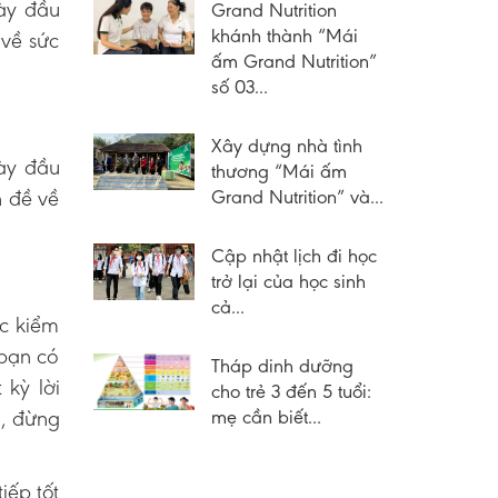
gày đầu
Grand Nutrition
khánh thành “Mái
 về sức
ấm Grand Nutrition”
số 03...
Xây dựng nhà tình
ày đầu
thương “Mái ấm
n đề về
Grand Nutrition” và...
Cập nhật lịch đi học
trở lại của học sinh
cả...
úc kiểm
bạn có
Tháp dinh dưỡng
 kỳ lời
cho trẻ 3 đến 5 tuổi:
m, đừng
mẹ cần biết...
iếp tốt