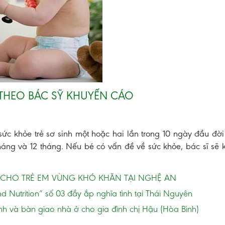
 THEO BÁC SỸ KHUYẾN CÁO
sức khỏe trẻ sơ sinh một hoặc hai lần trong 10 ngày đầu đờ
tháng và 12 tháng. Nếu bé có vấn đề về sức khỏe, bác sĩ sẽ 
 CHO TRẺ EM VÙNG KHÓ KHĂN TẠI NGHỆ AN
 Nutrition” số 03 đầy ắp nghĩa tình tại Thái Nguyên
nh và bàn giao nhà ở cho gia đình chị Hậu (Hòa Bình)