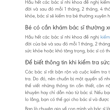
Hầu hết các bác sĩ nhi khoa đề nghị kiểm
đời và sau đó mỗi 1 tháng, 2 tháng, 4 th
khỏe, bác sĩ sẽ kiểm tra bé thường xuyên 
Bé có cần khám bác sĩ thường 
Hầu hết các bác sĩ nhi khoa đề nghị
kiểm
đời của bé và sau đó mỗi 1 tháng, 2 tháng
sức khỏe hoặc khó tăng trọng, bác sĩ có t
Để biết thông tin khi kiểm tra s
Các bác sĩ rất bận rộn và cuộc kiểm tra 
tra. Do đó, nên chuẩn bị một quyển sổ 
thể viết những thông tin cần thiết, cân 
khuyên hay chỉ dẫn nào từ bác sĩ. Nếu b
lo lắng, bạn có thể gọi cho bác sĩ và được 
Bạn là chuyên gia về con mình và bác sĩ là