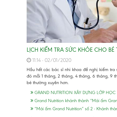
LỊCH KIỂM TRA SỨC KHỎE CHO BÉ
11:14 - 02/01/2020
Hầu hết các bác sĩ nhi khoa đề nghị kiểm tra 
đó mỗi 1 tháng, 2 tháng, 4 tháng, 6 tháng, 9 
bé thường xuyên hơn.
GRAND NUTRITION XÂY DỰNG LỚP HỌC
Grand Nutrition khánh thành “Mái ấm Grand
“Mái ấm Grand Nutrition” số 2 - Khánh thà