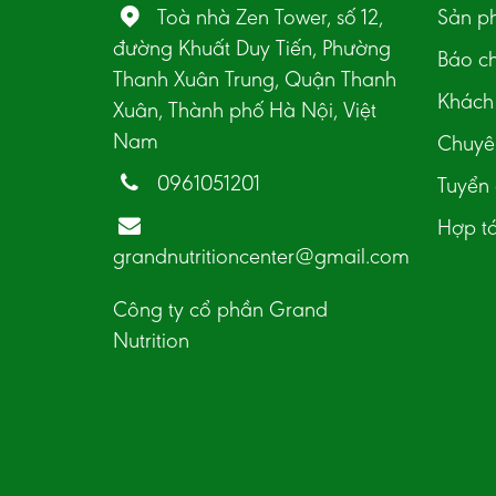
Toà nhà Zen Tower, số 12,
Sản p
đường Khuất Duy Tiến, Phường
Báo ch
Thanh Xuân Trung, Quận Thanh
Khách 
Xuân, Thành phố Hà Nội, Việt
Nam
Chuyên
0961051201
Tuyển
Hợp t
grandnutritioncenter@gmail.com
Công ty cổ phần Grand
Nutrition