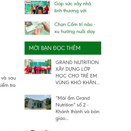
Góp sức xây nhà
tình thương với
chương trình từ...
Chọn Cốm trí não -
xu hướng nuôi dạy
trẻ thông minh...
MỜI BẠN ĐỌC THÊM
GRAND NUTRITION
XÂY DỰNG LỚP
HỌC CHO TRẺ EM
i và sau
VÙNG KHÓ KHĂN...
kiểm tra
“Mái ấm Grand
Nutrition” số 2 -
Khánh thành và bàn
giao...