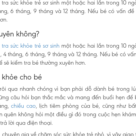
 tra sức khỏe trẻ sơ sinh một hoặc hai lần trong 10 n
áng, 6 tháng, 9 tháng và 12 tháng. Nếu bé có vấn đề
hơn.
xuyên không?
 tra sức khỏe trẻ sơ sinh
một hoặc hai lần trong 10 ng
, 4 tháng, 6 tháng, 9 tháng và 12 tháng. Nếu bé có vấ
hể sẽ kiểm tra bé thường xuyên hơn.
ức khỏe cho bé
trôi qua nhanh chóng vì bạn phải dỗ dành bé trong l
những câu hỏi bạn thắc mắc và mang đến buổi hẹn để 
nặng,
chiều cao
, lịch tiêm phòng của bé, cũng như bất
ạn quên không hỏi một điều gì đó trong cuộc hẹn khá
trả lời qua điện thoại.
 chuyên gia về chăm sóc sức khỏe trẻ nhỏ, vì vậy giao t