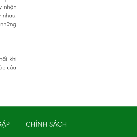
ay nhận
ý nhau.
ó những
hất khi
hỏe của
GẶP
CHÍNH SÁCH