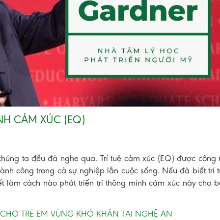
INH CẢM XÚC (EQ)
húng ta đều đã nghe qua. Trí tuệ cảm xúc (EQ) được công 
ành công trong cả sự nghiệp lẫn cuộc sống. Nếu đã biết trí
ết làm cách nào phát triển trí thông minh cảm xúc này cho b
 CHO TRẺ EM VÙNG KHÓ KHĂN TẠI NGHỆ AN