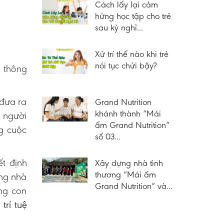
Cách lấy lại cảm
hứng học tập cho trẻ
sau kỳ nghỉ...
Xử trí thế nào khi trẻ
nói tục chửi bậy?
í thông
 đưa ra
Grand Nutrition
khánh thành “Mái
 người
ấm Grand Nutrition”
g cuộc
số 03...
t định
Xây dựng nhà tình
thương “Mái ấm
àng nhà
Grand Nutrition” và...
ng con
à
trí tuệ