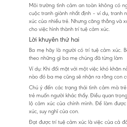
Môi trường tình cảm an toàn không có ngh
cuộc tranh giành nhất định – ví dụ, tranh n
xúc của nhiều trẻ. Nhưng căng thẳng và x
cho việc hình thành trí tuệ cảm xúc.
Lời khuyên thứ hai
Ba mẹ hãy là người có trí tuệ cảm xúc. 
theo những gì ba mẹ chúng đã từng làm
Ví dụ: Khi đối mặt với một việc khó khăn
nào đó ba mẹ cũng sẽ nhận ra rằng con c
Chú ý đến các trạng thái tình cảm mà t
trẻ muốn người khác thấy. Điều quan trọng
lộ cảm xúc của chính mình. Để làm được
xúc, suy nghĩ của con.
Đạt được trí tuệ cảm xúc là việc của cả đ