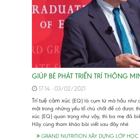
GIÚP BÉ PHÁT TRIỂN TRÍ THÔNG M
17:14 - 03/02/2021
Trí tuệ cảm xúc
(EQ) là cụm từ mà hầu như c
một trong những yếu tố chủ chốt để có được th
xúc (EQ) quan trọng như vậy, thì ba mẹ đã bi
Hãy cùng tham khảo bài viết sau đây nhé
GRAND NUTRITION XÂY DỰNG LỚP HỌC