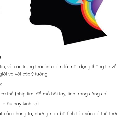
m
 tin, và các trạng thái tình cảm là một dạng thông tin về
iới và với các ý tưởng.
:
cơ thể (nhịp tim, đổ mồ hôi tay, tình trạng căng cơ)
lo âu hay kinh sợ).
t của chúng ta, nhưng não bộ tỉnh táo vẫn có thể th