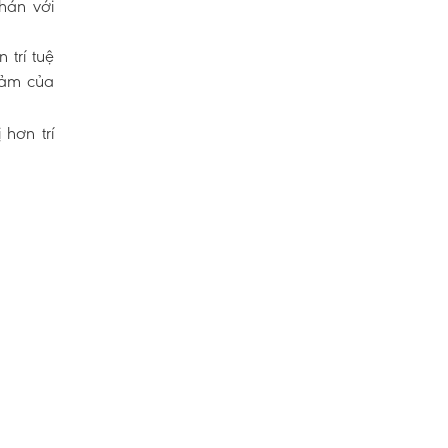
hán với
 trí tuệ
cảm của
 hơn trí