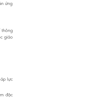
hản ứng
í thông
ệc giáo
 áp lực
kém đặc