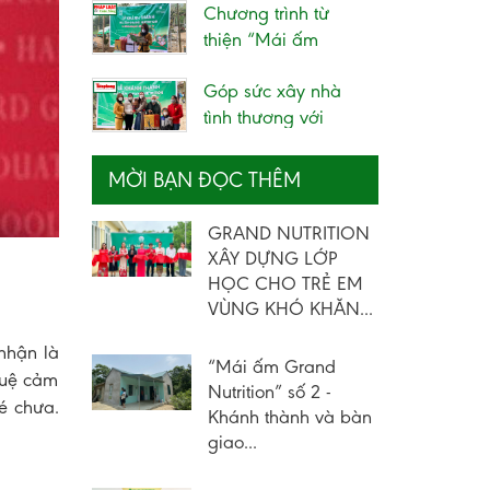
Chương trình từ
VÙNG KHÓ
thiện “Mái ấm
KHĂN...
Grand Nutrition” –...
Góp sức xây nhà
tình thương với
chương trình từ...
MỜI BẠN ĐỌC THÊM
GRAND NUTRITION
XÂY DỰNG LỚP
HỌC CHO TRẺ EM
VÙNG KHÓ KHĂN...
nhận là
“Mái ấm Grand
 tuệ cảm
Nutrition” số 2 -
é chưa.
Khánh thành và bàn
giao...