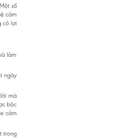
 Một số
tuệ cảm
 có lợi
 và làm
ột ngày
lời mà
ược bộc
he cảm
t trong