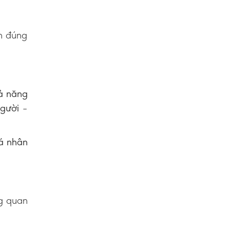
h đúng
ả năng
người
–
cá nhân
ng quan