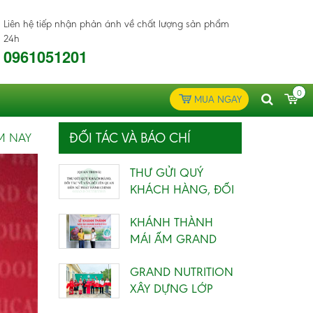
Liên hệ tiếp nhận phản ánh về chất lượng sản phẩm
24h
0961051201
0
MUA NGAY
ĐỐI TÁC VÀ BÁO CHÍ
ÔM NAY
THƯ GỬI QUÝ
KHÁCH HÀNG, ĐỐI
TÁC VỀ VẤN ĐỀ
KHÁNH THÀNH
LIÊN QUAN...
MÁI ẤM GRAND
NUTRITION 4 VỚI
GRAND NUTRITION
THÔNG ĐIỆP...
XÂY DỰNG LỚP
HỌC CHO TRẺ EM