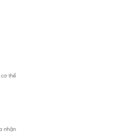
 cơ thể
ừa nhận