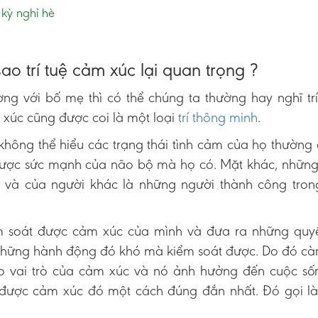
 kỳ nghỉ hè
sao trí tuệ cảm xúc lại quan trọng ?
ng với bố mẹ thì có thể chúng ta thường hay nghĩ tr
 xúc cũng được coi là một loại
trí thông minh
.
hông thể hiểu các trạng thái tình cảm của họ thường
 được sức mạnh của não bộ mà họ có. Mặt khác, những
ọ và của người khác là những người thành công tron
m soát được cảm xúc của mình và đưa ra những quyế
 những hành động đó khó mà kiểm soát được. Do đó c
o vai trò của cảm xúc và nó ảnh hưởng đến cuộc số
 được cảm xúc đó một cách đúng đắn nhất. Đó gọi l