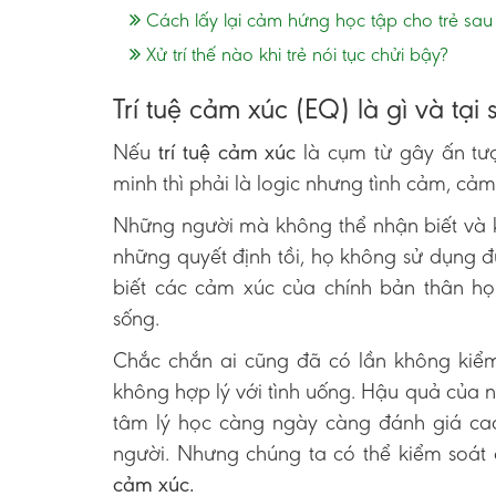
Cách lấy lại cảm hứng học tập cho trẻ sau
Xử trí thế nào khi trẻ nói tục chửi bậy?
Trí tuệ cảm xúc (EQ) là gì và tại 
Nếu
trí tuệ cảm xúc
là cụm từ gây ấn tượ
minh thì phải là logic nhưng tình cảm, cảm
Những người mà không thể nhận biết và k
những quyết định tồi, họ không sử dụng
biết các cảm xúc của chính bản thân h
sống.
Chắc chắn ai cũng đã có lần không kiể
không hợp lý với tình uống. Hậu quả của
tâm lý học càng ngày càng đánh giá ca
người. Nhưng chúng ta có thể kiểm soát
cảm xúc.