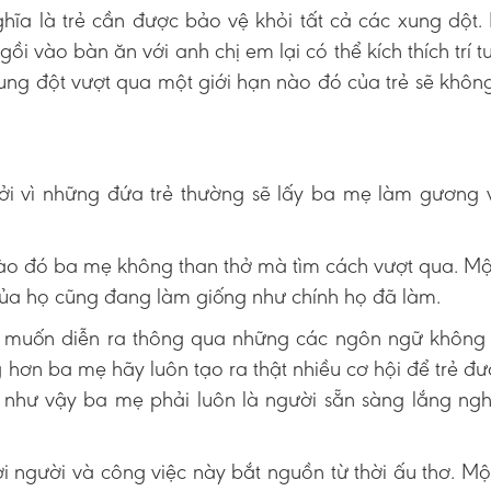
ĩa là trẻ cần được bảo vệ khỏi tất cả các xung dột.
gồi vào bàn ăn với anh chị em lại có thể kích thích trí 
ung đột vượt qua một giới hạn nào đó của trẻ sẽ không
Bởi vì những đứa trẻ thường sẽ lấy ba mẹ làm gương
 nào đó ba mẹ không than thở mà tìm cách vượt qua. M
ủa họ cũng đang làm giống như chính họ đã làm.
rẻ muốn diễn ra thông qua những các ngôn ngữ không 
 hơn ba mẹ hãy luôn tạo ra thật nhiều cơ hội để trẻ đ
 như vậy ba mẹ phải luôn là người sẵn sàng lắng ng
ời người và công việc này bắt nguồn từ thời ấu thơ. Mộ