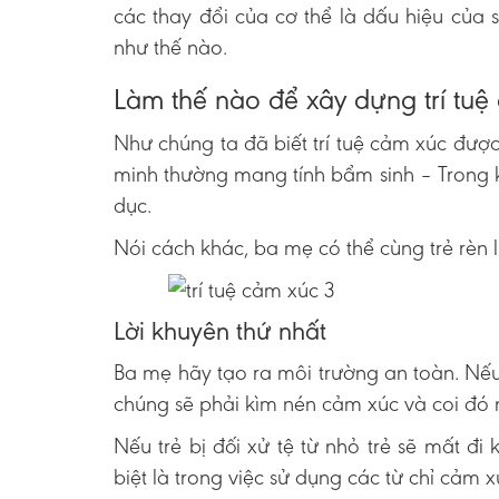
các thay đổi của cơ thể là dấu hiệu của 
như thế nào.
Làm thế nào để xây dựng trí tuệ
Như chúng ta đã biết trí tuệ cảm xúc được
minh thường mang tính bẩm sinh – Trong kh
dục.
Nói cách khác, ba mẹ có thể cùng trẻ rèn 
Lời khuyên thứ nhất
Ba mẹ hãy tạo ra môi trường an toàn. Nếu
chúng sẽ phải kìm nén cảm xúc và coi đ
Nếu trẻ bị đối xử tệ từ nhỏ trẻ sẽ mất 
biệt là trong việc sử dụng các từ chỉ cảm x