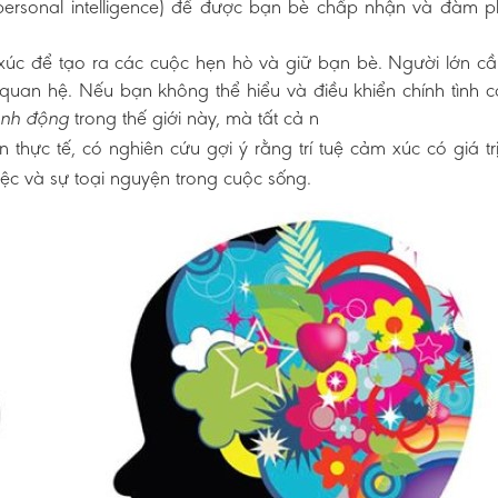
erpersonal intelligence) để được bạn bè chấp nhận và đàm p
m xúc để tạo ra các cuộc hẹn hò và giữ bạn bè. Người lớn cần
 quan hệ. Nếu bạn không thể hiểu và điều khiển chính tình 
trong thế giới này, mà tất cả n
nh động
ên thực tế, có nghiên cứu gợi ý rằng trí tuệ cảm xúc có giá trị
ệc và sự toại nguyện trong cuộc sống.