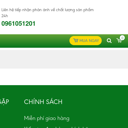
Liên hệ tiếp nhận phản ánh về chất lượng sản phẩm
24h
0961051201
0
MUA NGAY
GẶP
CHÍNH SÁCH
Miễn phí giao hàng