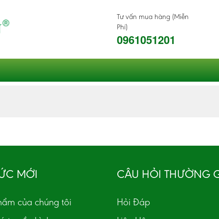
Tư vấn mua hàng (Miễn
Phí)
0961051201
TỨC MỚI
CÂU HỎI THƯỜNG 
hẩm của chúng tôi
Hỏi Đáp