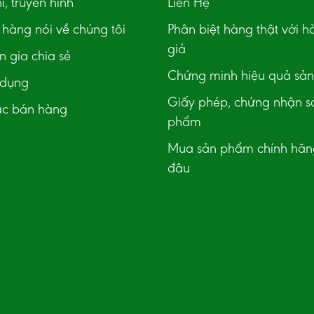
í, truyền hình
Liên Hệ
hàng nói về chúng tôi
Phân biệt hàng thật với h
giả
 gia chia sẻ
Chứng minh hiệu quả sả
 dụng
Giấy phép, chứng nhận s
ác bán hàng
phẩm
Mua sản phẩm chính hãn
đâu