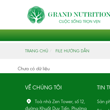
TRANG CHỦ
FILE HƯỚNG DẪN
Chưa có dữ liệu
VỀ CHÚNG TÔI
TIN 
Toà nhà Zen Tower, số 12,
Sản p
đường Khuất Duy Tiến, Phường