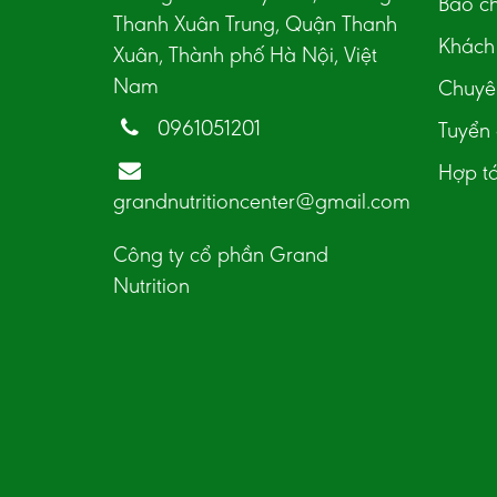
Báo ch
Thanh Xuân Trung, Quận Thanh
Khách 
Xuân, Thành phố Hà Nội, Việt
Nam
Chuyên
0961051201
Tuyển
Hợp t
grandnutritioncenter@gmail.com
Công ty cổ phần Grand
Nutrition