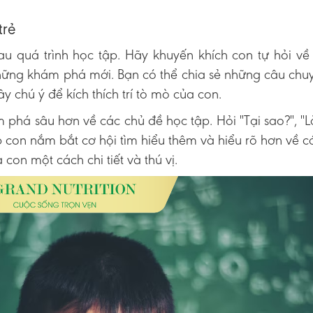
trẻ
u quá trình học tập. Hãy khuyến khích con tự hỏi v
những khám phá mới. Bạn có thể chia sẻ những câu chu
 chú ý để kích thích trí tò mò của con.
 phá sâu hơn về các chủ đề học tập. Hỏi "Tại sao?", "
úp con nắm bắt cơ hội tìm hiểu thêm và hiểu rõ hơn về c
 con một cách chi tiết và thú vị.