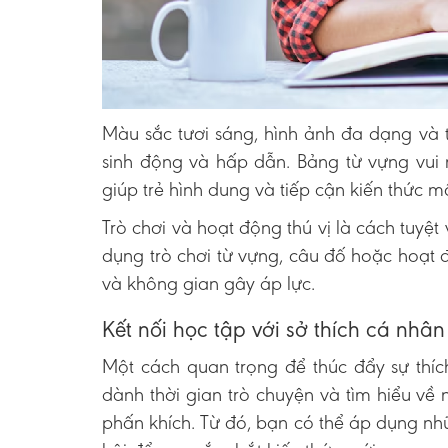
Màu sắc tươi sáng, hình ảnh đa dạng và t
sinh động và hấp dẫn. Bảng từ vựng vui 
giúp trẻ hình dung và tiếp cận kiến thức 
Trò chơi và hoạt động thú vị là cách tuyệt 
dụng trò chơi từ vựng, câu đố hoặc hoạt đ
và không gian gây áp lực.
Kết nối học tập với sở thích cá nhân
Một cách quan trọng để thúc đẩy sự thíc
dành thời gian trò chuyện và tìm hiểu về
phấn khích. Từ đó, bạn có thể áp dụng nh