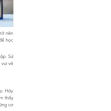
trở nên
 đề học
tập. Sử
 vui vẻ
họ. Hãy
ảm thấy
hững cơ