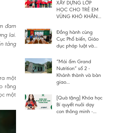
XÂY DỰNG LỚP
HỌC CHO TRẺ EM
VÙNG KHÓ KHĂN...
iềm đam
Đồng hành cùng
ng lai.
Cục Phổ biến, Giáo
ền tảng
dục pháp luật và...
“Mái ấm Grand
Nutrition” số 2 -
Khánh thành và bàn
 ra một
giao...
ảo rằng
học một
[Quà tặng] Khóa học
Bí quyết nuôi dạy
con thông minh -...