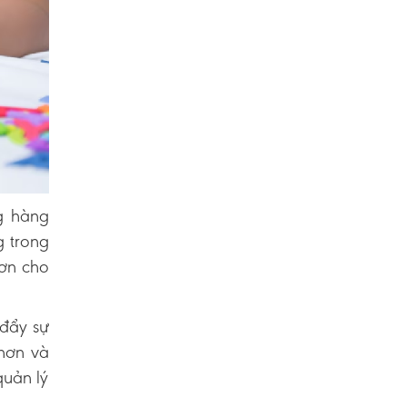
g hàng
g trong
hơn cho
 đẩy sự
hơn và
quản lý