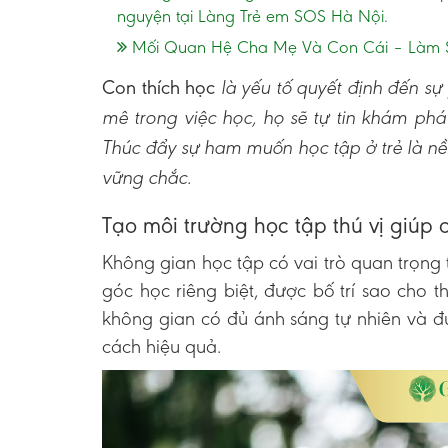
nguyện tại Làng Trẻ em SOS Hà Nội.
Mối Quan Hệ Cha Mẹ Và Con Cái – Làm S
Con thích học
là yếu tố quyết định đến sự 
mê trong việc học, họ sẽ tự tin khám phá 
Thúc đẩy sự ham muốn học tập ở trẻ là n
vững chắc.
Tạo môi trường học tập thú vị giúp 
Không gian học tập có vai trò quan trọng
góc học riêng biệt, được bố trí sao cho 
không gian có đủ ánh sáng tự nhiên và đư
cách hiệu quả.