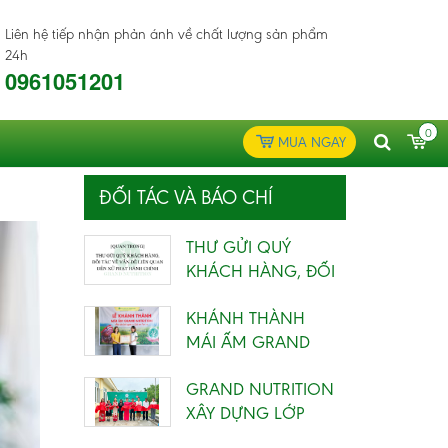
Liên hệ tiếp nhận phản ánh về chất lượng sản phẩm
24h
0961051201
0
MUA NGAY
ĐỐI TÁC VÀ BÁO CHÍ
THƯ GỬI QUÝ
KHÁCH HÀNG, ĐỐI
TÁC VỀ VẤN ĐỀ
KHÁNH THÀNH
LIÊN QUAN...
MÁI ẤM GRAND
NUTRITION 4 VỚI
GRAND NUTRITION
THÔNG ĐIỆP...
XÂY DỰNG LỚP
HỌC CHO TRẺ EM