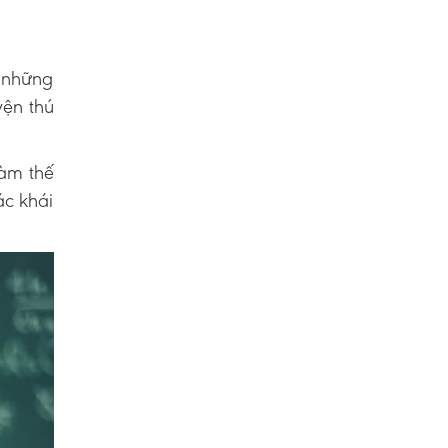
ề những
yện thú
Làm thế
ác khái