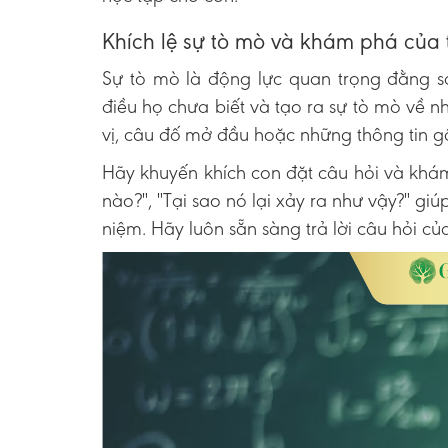
Khích lệ sự tò mò và khám phá của 
Sự tò mò là động lực quan trọng đằng sa
điều họ chưa biết và tạo ra sự tò mò về 
vị, câu đố mở đầu hoặc những thông tin gây
Hãy khuyến khích con đặt câu hỏi và khám
nào?", "Tại sao nó lại xảy ra như vậy?" gi
niệm. Hãy luôn sẵn sàng trả lời câu hỏi của