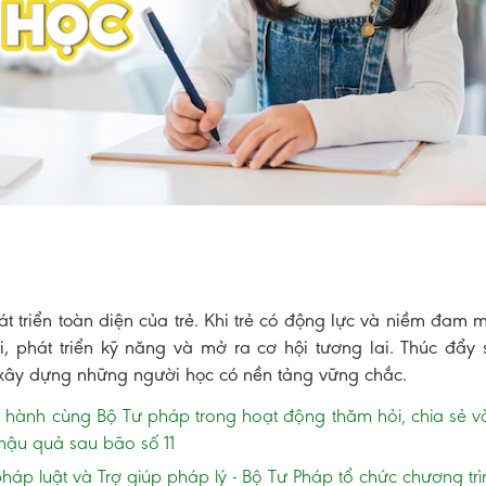
t triển toàn diện của trẻ. Khi trẻ có động lực và niềm đam 
i, phát triển kỹ năng và mở ra cơ hội tương lai. Thúc đẩy
 xây dựng những người học có nền tảng vững chắc.
g hành cùng Bộ Tư pháp trong hoạt động thăm hỏi, chia sẻ và
hậu quả sau bão số 11
p luật và Trợ giúp pháp lý - Bộ Tư Pháp tổ chức chương trìn