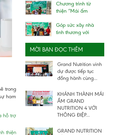
Chương trình từ
VÙNG KHÓ
thiện “Mái ấm
KHĂN...
Grand Nutrition” –...
Góp sức xây nhà
tình thương với
chương trình từ...
MỜI BẠN ĐỌC THÊM
Grand Nutrition vinh
dự được tiếp tục
đồng hành cùng...
mê trong
KHÁNH THÀNH MÁI
 sự ham
ẤM GRAND
NUTRITION 4 VỚI
THÔNG ĐIỆP...
 hỗ trợ
GRAND NUTRITION
h thiện