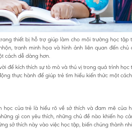
rang thiết bị hỗ trợ giúp làm cho môi trường học tập 
nhộn, tranh minh họa và hình ảnh liên quan đến chủ
một cách dễ dàng hơn.
vời để kích thích sự tò mò và thú vị trong quá trình học 
ộng thực hành để giúp trẻ tìm hiểu kiến thức một cách
h học của trẻ là hiểu rõ về sở thích và đam mê của 
 những gì con yêu thích, những chủ đề nào khiến họ c
ững sở thích này vào việc học tập, biến chúng thành n