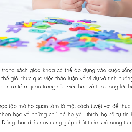
c trong sách giáo khoa có thể áp dụng vào cuộc sốn
thế giới thực qua việc thảo luận về ví dụ và tình huốn
hận ra tầm quan trọng của việc học và tạo động lực 
ọc tập mà họ quan tâm là một cách tuyệt vời để thúc
họn học về những chủ đề họ yêu thích, họ sẽ tự tin 
 Đồng thời, điều này cũng giúp phát triển khả năng tự 