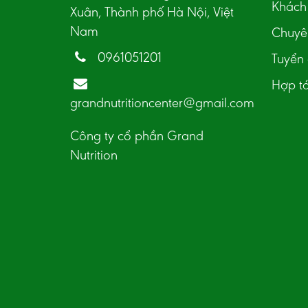
Khách 
Xuân, Thành phố Hà Nội, Việt
Nam
Chuyên
0961051201
Tuyển
Hợp t
grandnutritioncenter@gmail.com
Công ty cổ phần Grand
Nutrition